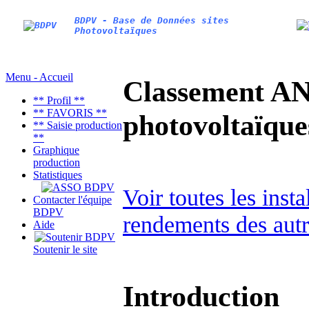
BDPV - Base de Données sites
Photovoltaïques
Menu - Accueil
Classement AN
** Profil **
** FAVORIS **
photovoltaïq
** Saisie production
**
Graphique
production
Statistiques
Voir toutes les ins
Contacter l'équipe
BDPV
rendements des autr
Aide
Soutenir le site
Introduction