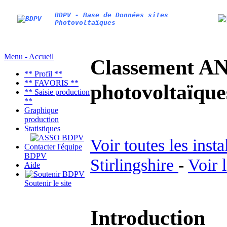
BDPV - Base de Données sites
Photovoltaïques
Menu - Accueil
Classement AN
** Profil **
** FAVORIS **
photovoltaïq
** Saisie production
**
Graphique
production
Statistiques
Voir toutes les inst
Contacter l'équipe
BDPV
Stirlingshire
-
Voir 
Aide
Soutenir le site
Introduction