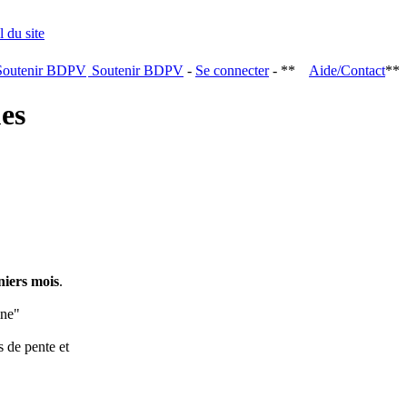
Soutenir BDPV
-
Se connecter
- **
Aide/Contact
**
ques
niers mois
.
ine"
s de pente et