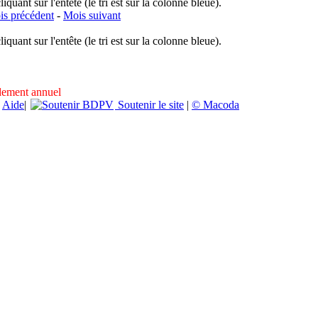
uant sur l'entête (le tri est sur la colonne bleue).
s précédent
-
Mois suivant
uant sur l'entête (le tri est sur la colonne bleue).
ndement annuel
|
Aide
|
Soutenir le site
|
© Macoda