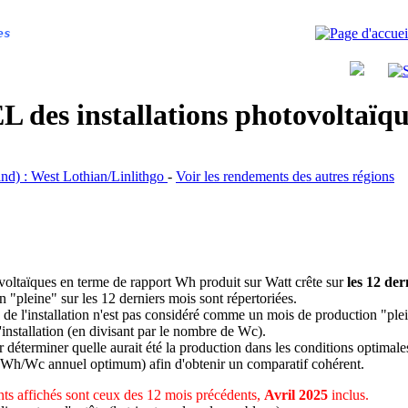
es
 des installations photovoltaï
land) : West Lothian/Linlithgo
-
Voir les rendements des autres régions
ovoltaïques en terme de rapport Wh produit sur Watt crête sur
les 12 der
n "pleine" sur les 12 derniers mois sont répertoriées.
 de l'installation n'est pas considéré comme un mois de production "ple
 l'installation (en divisant par le nombre de Wc).
déterminer quelle aurait été la production dans les conditions optimale
 Wh/Wc annuel optimum) afin d'obtenir un comparatif cohérent.
ts affichés sont ceux des 12 mois précédents,
Avril 2025
inclus.