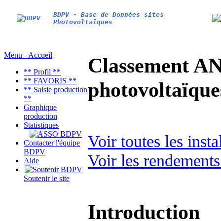
BDPV - Base de Données sites
Photovoltaïques
Menu - Accueil
Classement AN
** Profil **
** FAVORIS **
photovoltaïq
** Saisie production
**
Graphique
production
Statistiques
Voir toutes les ins
Contacter l'équipe
BDPV
Voir les rendements
Aide
Soutenir le site
Introduction