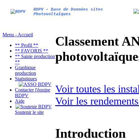
BDPV - Base de Données sites
Photovoltaïques
Menu - Accueil
Classement AN
** Profil **
** FAVORIS **
photovoltaïq
** Saisie production
**
Graphique
production
Statistiques
Voir toutes les ins
Contacter l'équipe
BDPV
Voir les rendements
Aide
Soutenir le site
Introduction