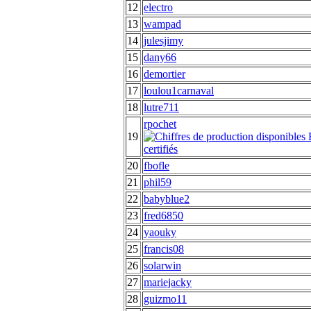
12
electro
13
wampad
14
julesjimy
15
dany66
16
demortier
17
loulou1carnaval
18
lutre711
rpochet
19
20
fbofle
21
phil59
22
babyblue2
23
fred6850
24
yaouky
25
francis08
26
solarwin
27
mariejacky
28
guizmo11