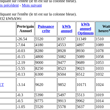
uant sur l'entête (le tri est sur la colonne bleue).
s précédent
-
Mois suivant
uant sur l'entête (le tri est sur la colonne bleue).
: 932 kWh/kWc
kWh
Perte/gain
Puissance
kWh
Wat
annuel
Annuel
crête
annuel
heure
Optimum
-26.54
5520
8337
11349
1510
-7.04
4180
4553
4897
1089
-0.03
8280
8928
8930
1078
-0.15
4800
5082
5089
1058
-2.19
9000
9477
9689
1053
-5.55
8250
8523
9023
1033
-0.13
6300
6504
6512
1032
-3.14
9620
9852
10171
1024
-0.3
5390
5497
5513
1019
-0.5
9775
9913
9962
1014
-1.05
5520
5578
5637
1010