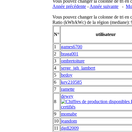
Vous pouvez changer la colonne de tri en cliq
Année précédente
-
Année suivante
-
Moi
Vous pouvez changer la colonne de tri en cliq
Ratio (kWh/kWc) de la région (mediane)
N°
utilisateur
1
games6700
2
braga001
3
ombretoiture
4
serge_jgh_lambert
5
bedoy
6
kev210585
7
ramette
dewey
8
9
momabe
10
jeandom
11
dgdl2009