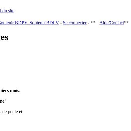
Soutenir BDPV
-
Se connecter
- **
Aide/Contact
**
ques
niers mois
.
ine"
s de pente et