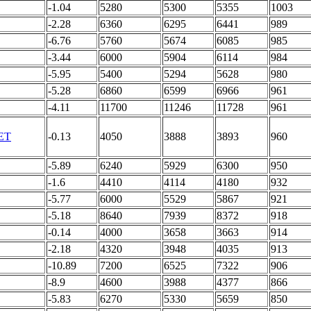
-1.04
5280
5300
5355
1003
-2.28
6360
6295
6441
989
-6.76
5760
5674
6085
985
-3.44
6000
5904
6114
984
-5.95
5400
5294
5628
980
-5.28
6860
6599
6966
961
-4.11
11700
11246
11728
961
-0.13
4050
3888
3893
960
-5.89
6240
5929
6300
950
-1.6
4410
4114
4180
932
-5.77
6000
5529
5867
921
-5.18
8640
7939
8372
918
-0.14
4000
3658
3663
914
-2.18
4320
3948
4035
913
-10.89
7200
6525
7322
906
-8.9
4600
3988
4377
866
-5.83
6270
5330
5659
850