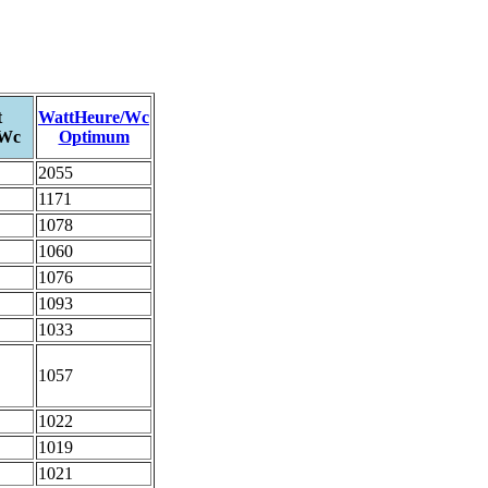
t
WattHeure/Wc
/Wc
Optimum
2055
1171
1078
1060
1076
1093
1033
1057
1022
1019
1021