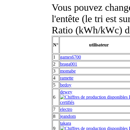
Vous pouvez changer
l'entête (le tri est s
Ratio (kWh/kWc) d
N°
utilisateur
1
games6700
2
braga001
3
momabe
4
ramette
5
bedoy
dewey
6
7
electro
8
jeandom
takara
9