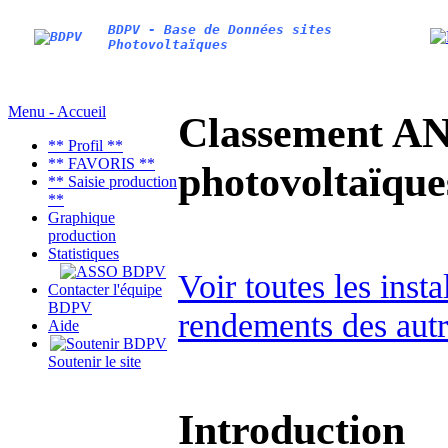
BDPV - Base de Données sites
Photovoltaïques
Menu - Accueil
Classement AN
** Profil **
** FAVORIS **
photovoltaïq
** Saisie production
**
Graphique
production
Statistiques
Voir toutes les ins
Contacter l'équipe
BDPV
rendements des autr
Aide
Soutenir le site
Introduction