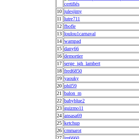
10
julesjimy
11
lutre711
12
fbofle
13
loulou1carnaval
14
wampad
15
dany66
16
demortier
17
serge_jgh_lambert
18
fred6850
19
yaouky
20
phil59
21
balon_m
22
babyblue2
23
guizmo11
24
ansasa69
25
ketchup
26
cmmarot
27
jm6660