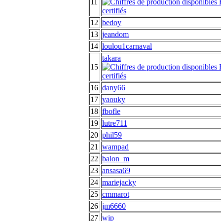
11
12
bedoy
13
jeandom
14
loulou1carnaval
takara
15
16
dany66
17
yaouky
18
fbofle
19
lutre711
20
phil59
21
wampad
22
balon_m
23
ansasa69
24
mariejacky
25
cmmarot
26
jm6660
27
wip