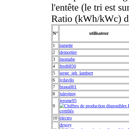
l'entête (le tri est s
Ratio (kWh/kWc) d
N°
utilisateur
1
ramette
2
demortier
3
momabe
4
fred6850
5
serge_jgh_lambert
6
jcdavilo
7
braga001
8
julesjimy
jerome95
9
10
electro
dewey