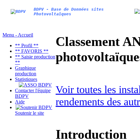
BDPV - Base de Données sites
Photovoltaïques
Menu - Accueil
Classement AN
** Profil **
** FAVORIS **
photovoltaïq
** Saisie production
**
Graphique
production
Statistiques
Voir toutes les ins
Contacter l'équipe
BDPV
rendements des autr
Aide
Soutenir le site
Introduction