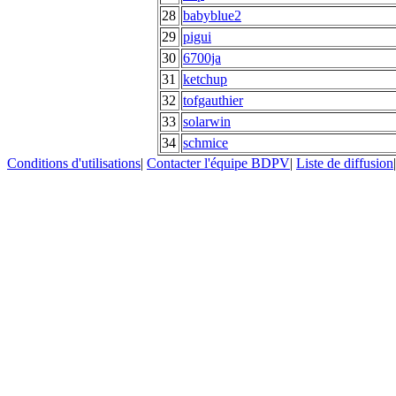
28
babyblue2
29
pigui
30
6700ja
31
ketchup
32
tofgauthier
33
solarwin
34
schmice
Conditions d'utilisations
|
Contacter l'équipe BDPV
|
Liste de diffusion