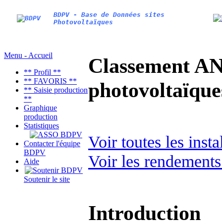
BDPV - Base de Données sites
Photovoltaïques
Menu - Accueil
Classement AN
** Profil **
** FAVORIS **
photovoltaïq
** Saisie production
**
Graphique
production
Statistiques
Voir toutes les ins
Contacter l'équipe
BDPV
Voir les rendements
Aide
Soutenir le site
Introduction