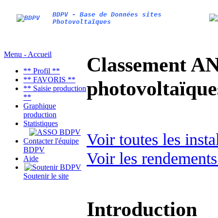
BDPV - Base de Données sites
Photovoltaïques
Menu - Accueil
Classement AN
** Profil **
** FAVORIS **
photovoltaïq
** Saisie production
**
Graphique
production
Statistiques
Voir toutes les ins
Contacter l'équipe
BDPV
Voir les rendements
Aide
Soutenir le site
Introduction