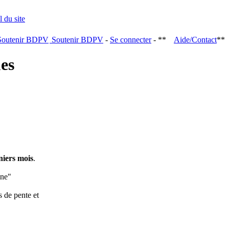
Soutenir BDPV
-
Se connecter
- **
Aide/Contact
**
ques
niers mois
.
ine"
s de pente et