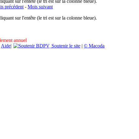
uant sur l'entête (le tri est sur la colonne bleue).
s précédent
-
Mois suivant
uant sur l'entête (le tri est sur la colonne bleue).
ndement annuel
|
Aide
|
Soutenir le site
|
© Macoda