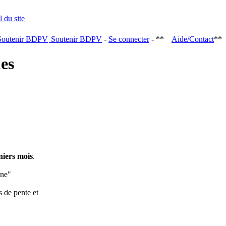
Soutenir BDPV
-
Se connecter
- **
Aide/Contact
**
ques
niers mois
.
ine"
s de pente et