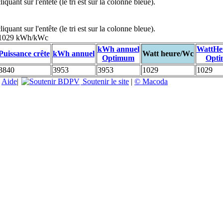
uant sur l'entête (le tri est sur la colonne bleue).
uant sur l'entête (le tri est sur la colonne bleue).
: 1029 kWh/kWc
kWh annuel
WattHe
Puissance crête
kWh annuel
Watt heure/Wc
Optimum
Opt
3840
3953
3953
1029
1029
|
Aide
|
Soutenir le site
|
© Macoda