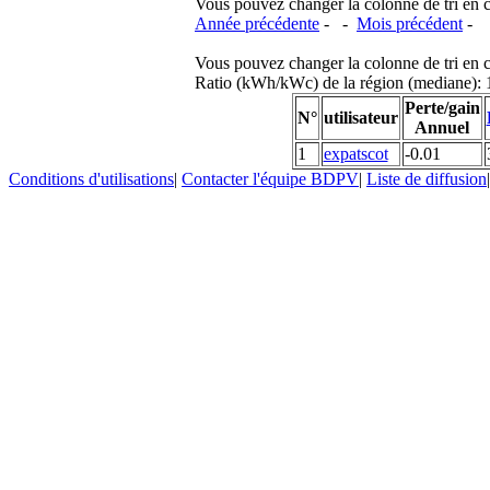
Vous pouvez changer la colonne de tri en cliq
Année précédente
- -
Mois précédent
-
Vous pouvez changer la colonne de tri en cliq
Ratio (kWh/kWc) de la région (mediane)
Perte/gain
N°
utilisateur
Annuel
1
expatscot
-0.01
Conditions d'utilisations
|
Contacter l'équipe BDPV
|
Liste de diffusion