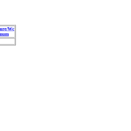
ure/Wc
imum