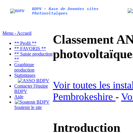
BDPV - Base de Données sites
Photovoltaïques
Menu - Accueil
Classement AN
** Profil **
** FAVORIS **
photovoltaïq
** Saisie production
**
Graphique
production
Statistiques
Voir toutes les inst
Contacter l'équipe
BDPV
Pembrokeshire
-
Vo
Aide
Soutenir le site
Introduction