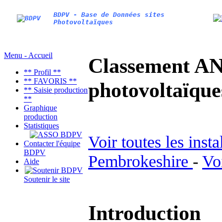
BDPV - Base de Données sites
Photovoltaïques
Menu - Accueil
Classement AN
** Profil **
** FAVORIS **
photovoltaïq
** Saisie production
**
Graphique
production
Statistiques
Voir toutes les inst
Contacter l'équipe
BDPV
Pembrokeshire
-
Vo
Aide
Soutenir le site
Introduction