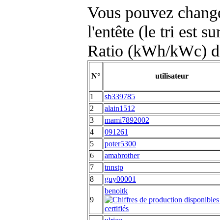
Vous pouvez changer
l'entête (le tri est s
Ratio (kWh/kWc) d
N°
utilisateur
1
sb339785
2
alain1512
3
mami7892002
4
091261
5
poter5300
6
amabrother
7
tnnstp
8
guy00001
benoitk
9