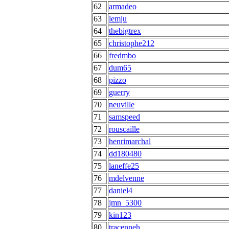
62
armadeo
63
lemju
64
thebigtrex
65
christophe212
66
fredmbo
67
dum65
68
pizzo
69
guerry
70
neuville
71
samspeed
72
rouscaille
73
henrimarchal
74
dd180480
75
laneffe25
76
mdelvenne
77
daniel4
78
jmn_5300
79
kin123
80
tracenneh