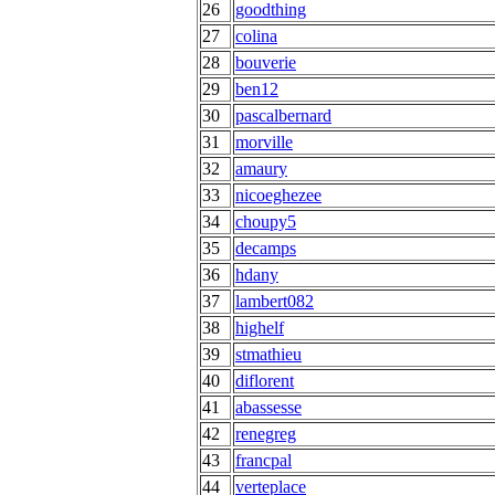
26
goodthing
27
colina
28
bouverie
29
ben12
30
pascalbernard
31
morville
32
amaury
33
nicoeghezee
34
choupy5
35
decamps
36
hdany
37
lambert082
38
highelf
39
stmathieu
40
diflorent
41
abassesse
42
renegreg
43
francpal
44
verteplace