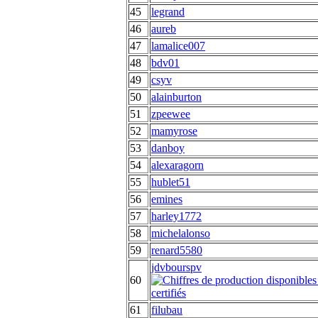
45
legrand
46
aureb
47
lamalice007
48
bdv01
49
csyv
50
alainburton
51
zpeewee
52
mamyrose
53
danboy
54
alexaragorn
55
hublet51
56
emines
57
harley1772
58
michelalonso
59
renard5580
jdvbourspv
60
61
filubau