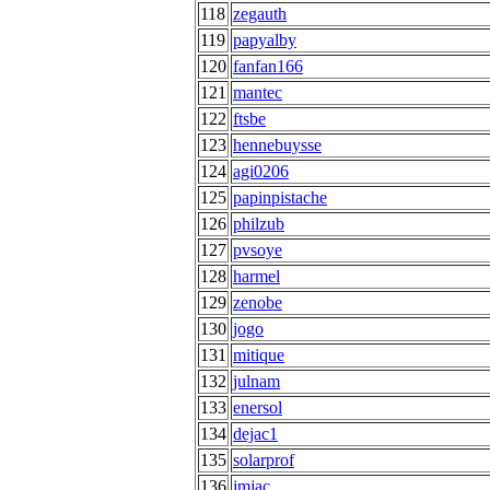
118
zegauth
119
papyalby
120
fanfan166
121
mantec
122
ftsbe
123
hennebuysse
124
agi0206
125
papinpistache
126
philzub
127
pvsoye
128
harmel
129
zenobe
130
jogo
131
mitique
132
julnam
133
enersol
134
dejac1
135
solarprof
136
jmjac