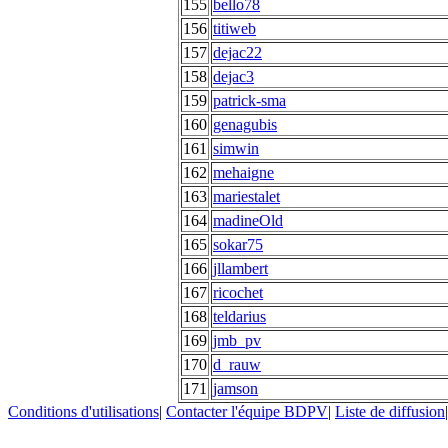
155
bello78
156
titiweb
157
dejac22
158
dejac3
159
patrick-sma
160
genagubis
161
simwin
162
mehaigne
163
mariestalet
164
madineOld
165
sokar75
166
jllambert
167
ricochet
168
teldarius
169
jmb_pv
170
d_rauw
171
jamson
Conditions d'utilisations
|
Contacter l'équipe BDPV
|
Liste de diffusion