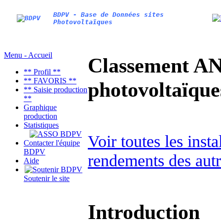
BDPV - Base de Données sites
Photovoltaïques
Menu - Accueil
Classement AN
** Profil **
** FAVORIS **
photovoltaïq
** Saisie production
**
Graphique
production
Statistiques
Voir toutes les ins
Contacter l'équipe
BDPV
rendements des autr
Aide
Soutenir le site
Introduction