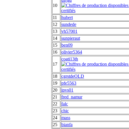
ulrjau
10
11
hubert
12
sundede
13
vh57001
14
sunpieraut
15
ben09
16
olivier5364
coati13th
17
18
cgrstdeOLD
19
pfe5563
20
ipvs01
21
fred_namur
22
falc
23
chic
24
mass
25
bianfa