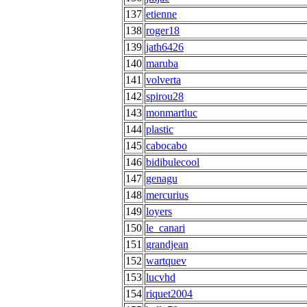
137
etienne
138
roger18
139
jath6426
140
maruba
141
volverta
142
spirou28
143
monmartluc
144
plastic
145
cabocabo
146
bidibulecool
147
genagu
148
mercurius
149
loyers
150
le_canari
151
grandjean
152
wartquev
153
lucvhd
154
riquet2004