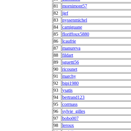
81
mornimont57
82
jief
83
nyssenmichel
84
camiguane
85
floriffoux5880
86
lcaufrie
87
manureva
88
fildart
89
sguetti56
90
ricounet
91
marchy
92
bipi1980
93
ysatis
94
bertrand123
95
corrnass
96
sylvie_gilles
97
bobo007
98
leroux