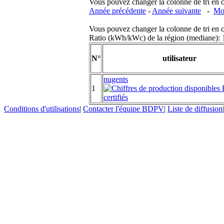
Vous pouvez changer la colonne de tri en cliq
Année précédente
-
Année suivante
-
Moi
Vous pouvez changer la colonne de tri en cliq
Ratio (kWh/kWc) de la région (mediane)
N°
utilisateur
nugents
1
Conditions d'utilisations
|
Contacter l'équipe BDPV
|
Liste de diffusion