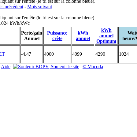
uant sur l'entête (le tri est sur la colonne bleue).
s précédent
-
Mois suivant
uant sur l'entête (le tri est sur la colonne bleue).
: 1024 kWh/kWc
kWh
Perte/gain
Puissance
kWh
Wat
annuel
Annuel
crête
annuel
heure
Optimum
-4.47
4000
4099
4290
1024
|
Aide
|
Soutenir le site
|
© Macoda