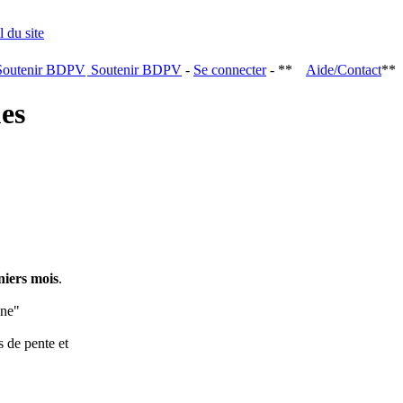
Soutenir BDPV
-
Se connecter
- **
Aide/Contact
**
ques
niers mois
.
ine"
s de pente et