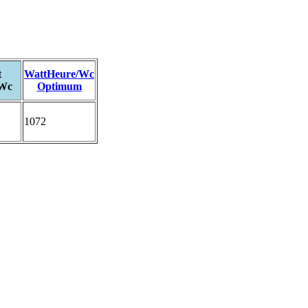
t
WattHeure/Wc
/Wc
Optimum
1072