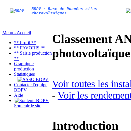
BDPV - Base de Données sites
Photovoltaïques
Menu - Accueil
Classement AN
** Profil **
** FAVORIS **
photovoltaïq
** Saisie production
**
Graphique
production
Statistiques
Voir toutes les inst
Contacter l'équipe
BDPV
-
Voir les rendement
Aide
Soutenir le site
Introduction