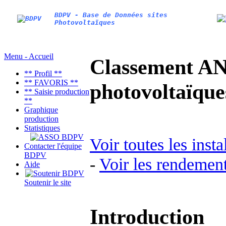
BDPV - Base de Données sites
Photovoltaïques
Menu - Accueil
Classement AN
** Profil **
** FAVORIS **
photovoltaïq
** Saisie production
**
Graphique
production
Statistiques
Voir toutes les inst
Contacter l'équipe
BDPV
-
Voir les rendement
Aide
Soutenir le site
Introduction