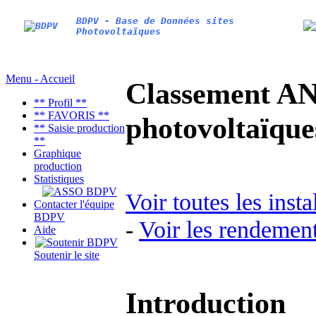
BDPV - Base de Données sites
Photovoltaïques
Menu - Accueil
Classement AN
** Profil **
** FAVORIS **
photovoltaïq
** Saisie production
**
Graphique
production
Statistiques
Voir toutes les inst
Contacter l'équipe
BDPV
-
Voir les rendement
Aide
Soutenir le site
Introduction