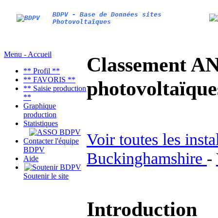
BDPV - Base de Données sites
Photovoltaïques
Menu - Accueil
Classement AN
** Profil **
** FAVORIS **
photovoltaïq
** Saisie production
**
Graphique
production
Statistiques
Voir toutes les inst
Contacter l'équipe
BDPV
Buckinghamshire
-
Aide
Soutenir le site
Introduction