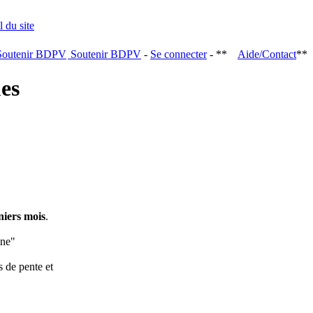
Soutenir BDPV
-
Se connecter
- **
Aide/Contact
**
ques
niers mois
.
ine"
s de pente et