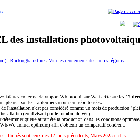
es
 des installations photovoltaï
land) : Buckinghamshire
-
Voir les rendements des autres régions
ovoltaïques en terme de rapport Wh produit sur Watt crête sur
les 12 der
n "pleine" sur les 12 derniers mois sont répertoriées.
 de l'installation n'est pas considéré comme un mois de production "ple
 l'installation (en divisant par le nombre de Wc).
déterminer quelle aurait été la production dans les conditions optimale
 Wh/Wc annuel optimum) afin d'obtenir un comparatif cohérent.
s affichés sont ceux des 12 mois précédents,
Mars 2025
inclus.