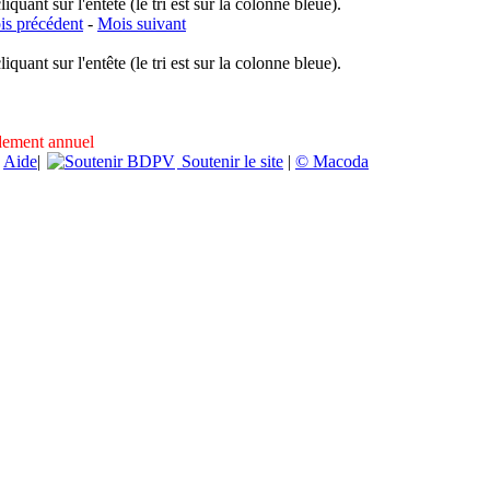
uant sur l'entête (le tri est sur la colonne bleue).
s précédent
-
Mois suivant
uant sur l'entête (le tri est sur la colonne bleue).
ndement annuel
|
Aide
|
Soutenir le site
|
© Macoda