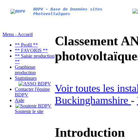
BDPV - Base de Données sites
Photovoltaïques
Menu - Accueil
Classement AN
** Profil **
** FAVORIS **
photovoltaïq
** Saisie production
**
Graphique
production
Statistiques
Voir toutes les inst
Contacter l'équipe
BDPV
Buckinghamshire
-
Aide
Soutenir le site
Introduction