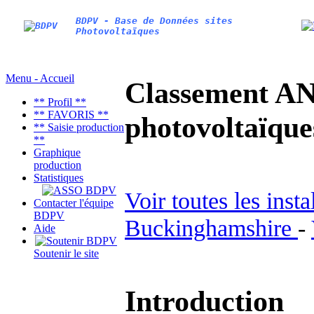
BDPV - Base de Données sites
Photovoltaïques
Menu - Accueil
Classement AN
** Profil **
** FAVORIS **
photovoltaïq
** Saisie production
**
Graphique
production
Statistiques
Voir toutes les inst
Contacter l'équipe
BDPV
Buckinghamshire
-
Aide
Soutenir le site
Introduction