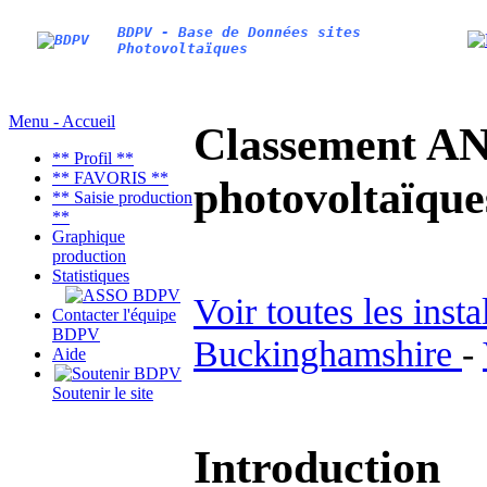
BDPV - Base de Données sites
Photovoltaïques
Menu - Accueil
Classement AN
** Profil **
** FAVORIS **
photovoltaïq
** Saisie production
**
Graphique
production
Statistiques
Voir toutes les inst
Contacter l'équipe
BDPV
Buckinghamshire
-
Aide
Soutenir le site
Introduction