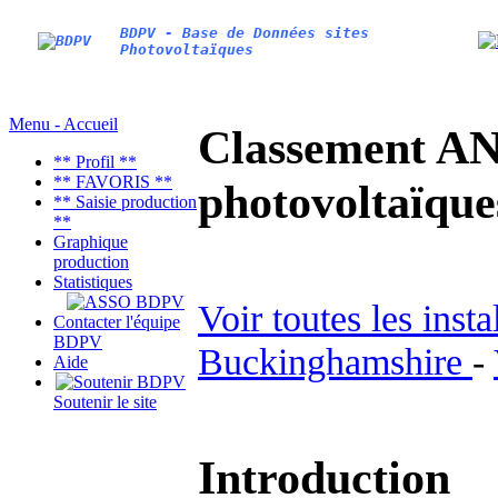
BDPV - Base de Données sites
Photovoltaïques
Menu - Accueil
Classement AN
** Profil **
** FAVORIS **
photovoltaïq
** Saisie production
**
Graphique
production
Statistiques
Voir toutes les inst
Contacter l'équipe
BDPV
Buckinghamshire
-
Aide
Soutenir le site
Introduction