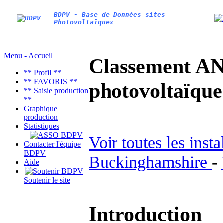
BDPV - Base de Données sites
Photovoltaïques
Menu - Accueil
Classement AN
** Profil **
** FAVORIS **
photovoltaïq
** Saisie production
**
Graphique
production
Statistiques
Voir toutes les inst
Contacter l'équipe
BDPV
Buckinghamshire
-
Aide
Soutenir le site
Introduction