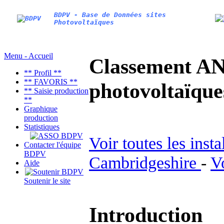
BDPV - Base de Données sites
Photovoltaïques
Menu - Accueil
Classement AN
** Profil **
** FAVORIS **
photovoltaïq
** Saisie production
**
Graphique
production
Statistiques
Voir toutes les inst
Contacter l'équipe
BDPV
Cambridgeshire
-
V
Aide
Soutenir le site
Introduction