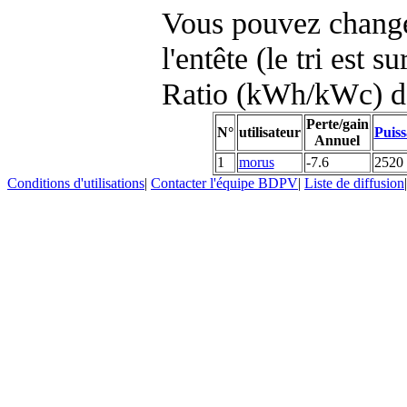
Vous pouvez changer
l'entête (le tri est s
Ratio (kWh/kWc) d
Perte/gain
N°
utilisateur
Puiss
Annuel
1
morus
-7.6
2520
Conditions d'utilisations
|
Contacter l'équipe BDPV
|
Liste de diffusion