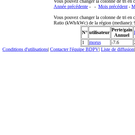
Vous pouvez changer la colonne de tri en cliq
Année précédente
- -
Mois précédent
-
M
Vous pouvez changer la colonne de tri en cliq
Ratio (kWh/kWc) de la région (mediane)
Perte/gain
N°
utilisateur
Annuel
1
morus
-7.6
Conditions d'utilisations
|
Contacter l'équipe BDPV
|
Liste de diffusion