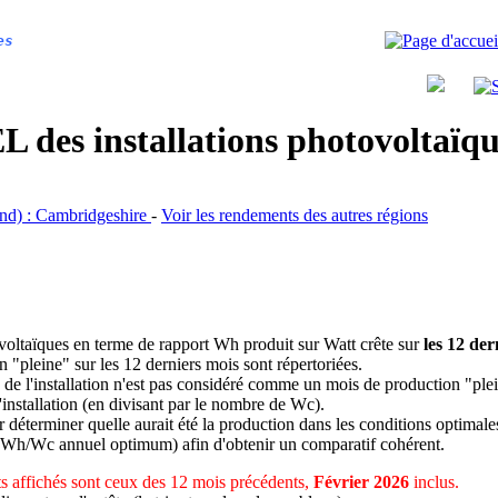
es
 des installations photovoltaï
land) : Cambridgeshire
-
Voir les rendements des autres régions
ovoltaïques en terme de rapport Wh produit sur Watt crête sur
les 12 der
n "pleine" sur les 12 derniers mois sont répertoriées.
 de l'installation n'est pas considéré comme un mois de production "ple
 l'installation (en divisant par le nombre de Wc).
déterminer quelle aurait été la production dans les conditions optimale
 Wh/Wc annuel optimum) afin d'obtenir un comparatif cohérent.
 affichés sont ceux des 12 mois précédents,
Février 2026
inclus.