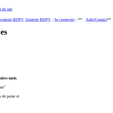
Soutenir BDPV
-
Se connecter
- **
Aide/Contact
**
ques
niers mois
.
ine"
s de pente et