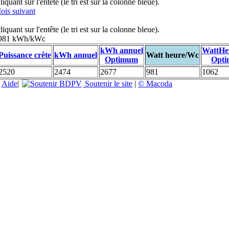
uant sur l'entête (le tri est sur la colonne bleue).
ois suivant
uant sur l'entête (le tri est sur la colonne bleue).
: 981 kWh/kWc
kWh annuel
WattHe
Puissance crête
kWh annuel
Watt heure/Wc
Optimum
Opt
2520
2474
2677
981
1062
|
Aide
|
Soutenir le site
|
© Macoda