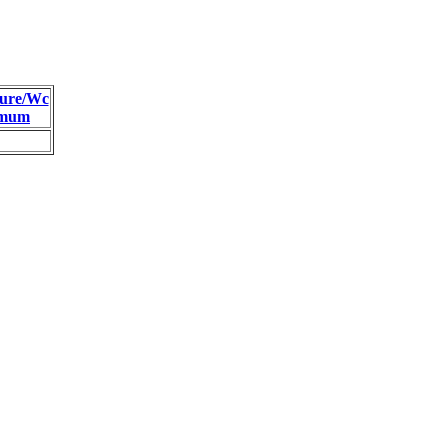
ure/Wc
imum