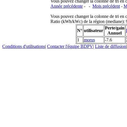
Vous pouvez changer la colonne de tri en cliq
Année précédente
- -
Mois précédent
-
M
Vous pouvez changer la colonne de tri en cliq
Ratio (kWh/kWc) de la région (mediane)
Perte/gain
N°
utilisateur
Annuel
1
morus
-7.6
Conditions d'utilisations
|
Contacter l'équipe BDPV
|
Liste de diffusion