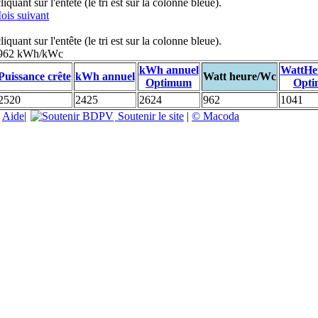
uant sur l'entête (le tri est sur la colonne bleue).
ois suivant
uant sur l'entête (le tri est sur la colonne bleue).
: 962 kWh/kWc
kWh annuel
WattHe
Puissance crête
kWh annuel
Watt heure/Wc
Optimum
Opt
2520
2425
2624
962
1041
|
Aide
|
Soutenir le site
|
© Macoda