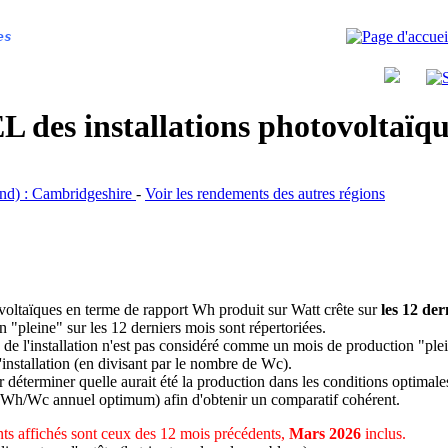
es
 des installations photovoltaï
land) : Cambridgeshire
-
Voir les rendements des autres régions
ovoltaïques en terme de rapport Wh produit sur Watt crête sur
les 12 der
n "pleine" sur les 12 derniers mois sont répertoriées.
 de l'installation n'est pas considéré comme un mois de production "ple
 l'installation (en divisant par le nombre de Wc).
déterminer quelle aurait été la production dans les conditions optimale
 Wh/Wc annuel optimum) afin d'obtenir un comparatif cohérent.
s affichés sont ceux des 12 mois précédents,
Mars 2026
inclus.