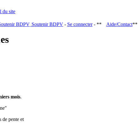
Soutenir BDPV
-
Se connecter
- **
Aide/Contact
**
ques
niers mois
.
ine"
s de pente et