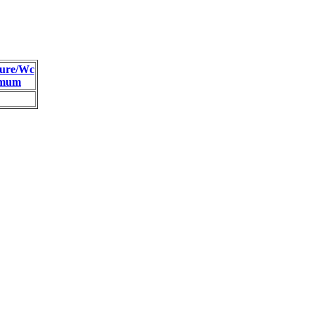
ure/Wc
imum