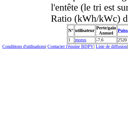
l'entête (le tri est s
Ratio (kWh/kWc) d
Perte/gain
N°
utilisateur
Puiss
Annuel
1
morus
-7.6
2520
Conditions d'utilisations
|
Contacter l'équipe BDPV
|
Liste de diffusion