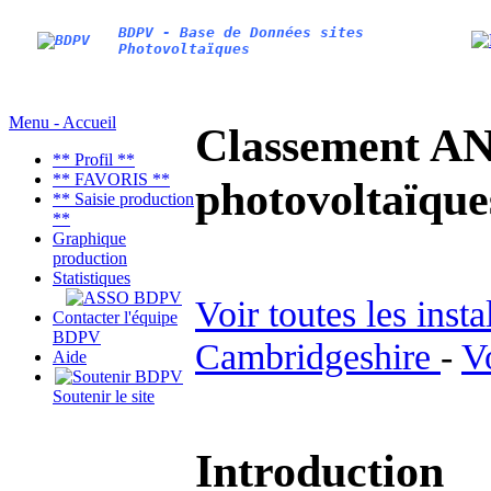
BDPV - Base de Données sites
Photovoltaïques
Menu - Accueil
Classement AN
** Profil **
** FAVORIS **
photovoltaïq
** Saisie production
**
Graphique
production
Statistiques
Voir toutes les inst
Contacter l'équipe
BDPV
Cambridgeshire
-
V
Aide
Soutenir le site
Introduction