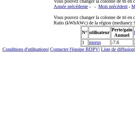
Vous pouvez changer la colonne de tri en cliq
Année précédente
- -
Mois précédent
-
M
Vous pouvez changer la colonne de tri en cliq
Ratio (kWh/kWc) de la région (mediane)
Perte/gain
N°
utilisateur
Annuel
1
morus
-7.6
Conditions d'utilisations
|
Contacter l'équipe BDPV
|
Liste de diffusion