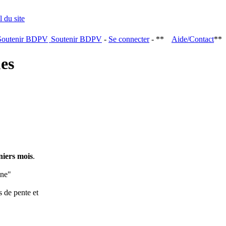
Soutenir BDPV
-
Se connecter
- **
Aide/Contact
**
ques
niers mois
.
ine"
s de pente et