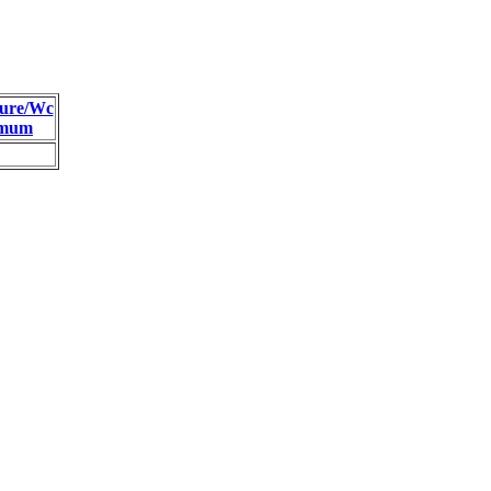
ure/Wc
imum