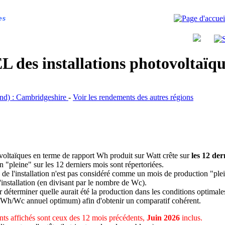
es
 des installations photovoltaï
land) : Cambridgeshire
-
Voir les rendements des autres régions
ovoltaïques en terme de rapport Wh produit sur Watt crête sur
les 12 der
n "pleine" sur les 12 derniers mois sont répertoriées.
 de l'installation n'est pas considéré comme un mois de production "ple
 l'installation (en divisant par le nombre de Wc).
déterminer quelle aurait été la production dans les conditions optimale
 Wh/Wc annuel optimum) afin d'obtenir un comparatif cohérent.
ts affichés sont ceux des 12 mois précédents,
Juin 2026
inclus.