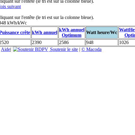
uant sur l'entête (le tri est sur la colonne bleue).
ois suivant
uant sur l'entête (le tri est sur la colonne bleue).
: 948 kWh/kWc
kWh annuel
WattHe
Puissance crête
kWh annuel
Watt heure/Wc
Optimum
Opt
2520
2390
2586
948
1026
|
Aide
|
Soutenir le site
|
© Macoda