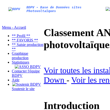
BDPV - Base de Données sites
Photovoltaïques
Menu - Accueil
Classement AN
** Profil **
** FAVORIS **
photovoltaïq
** Saisie production
**
Graphique
production
Statistiques
Voir toutes les inst
Contacter l'équipe
BDPV
Down
-
Voir les re
Aide
Soutenir le site
Introduction