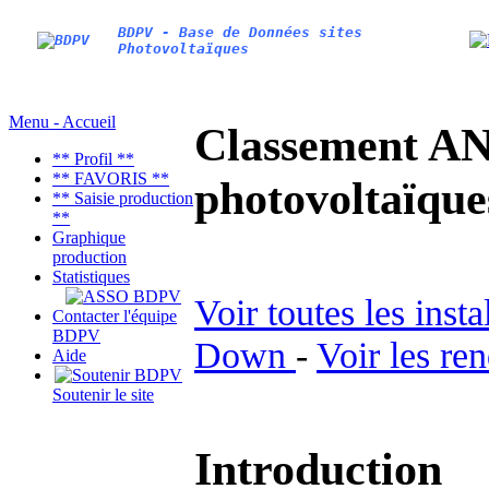
BDPV - Base de Données sites
Photovoltaïques
Menu - Accueil
Classement AN
** Profil **
** FAVORIS **
photovoltaïq
** Saisie production
**
Graphique
production
Statistiques
Voir toutes les inst
Contacter l'équipe
BDPV
Down
-
Voir les re
Aide
Soutenir le site
Introduction