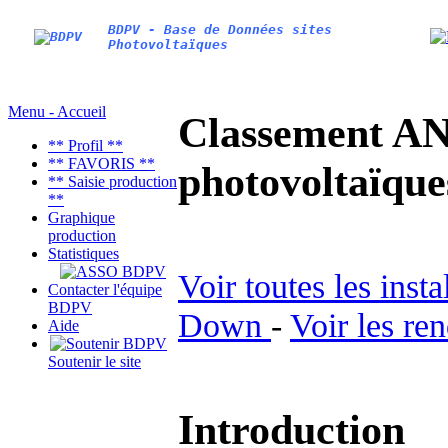
BDPV - Base de Données sites
Photovoltaïques
Menu - Accueil
Classement AN
** Profil **
** FAVORIS **
photovoltaïq
** Saisie production
**
Graphique
production
Statistiques
Voir toutes les inst
Contacter l'équipe
BDPV
Down
-
Voir les re
Aide
Soutenir le site
Introduction