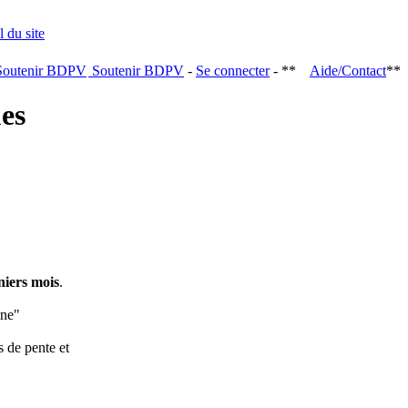
Soutenir BDPV
-
Se connecter
- **
Aide/Contact
**
ques
niers mois
.
ine"
s de pente et