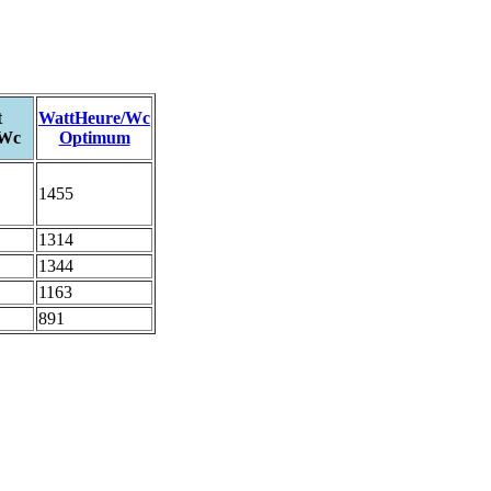
t
WattHeure/Wc
/Wc
Optimum
1455
1314
1344
1163
891