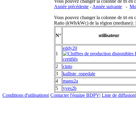
Vous pouvez changer la colonne de tri en cliq
Année précédente
-
Année suivante
-
Moi
Vous pouvez changer la colonne de tri en cliq
Ratio (kWh/kWc) de la région (mediane)
N°
utilisateur
eddy20
1
2
cinto
3
kalliste_ospedale
4
manu2a
5
yves2b
Conditions d'utilisations
|
Contacter l'équipe BDPV
|
Liste de diffusion