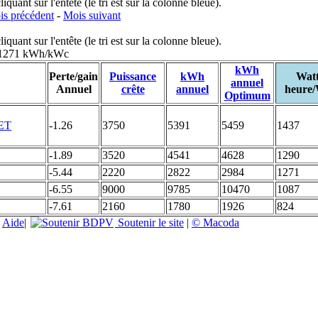
uant sur l'entête (le tri est sur la colonne bleue).
s précédent
-
Mois suivant
uant sur l'entête (le tri est sur la colonne bleue).
: 1271 kWh/kWc
kWh
Perte/gain
Puissance
kWh
Wat
annuel
Annuel
crête
annuel
heure
Optimum
-1.26
3750
5391
5459
1437
-1.89
3520
4541
4628
1290
-5.44
2220
2822
2984
1271
-6.55
9000
9785
10470
1087
-7.61
2160
1780
1926
824
|
Aide
|
Soutenir le site
|
© Macoda