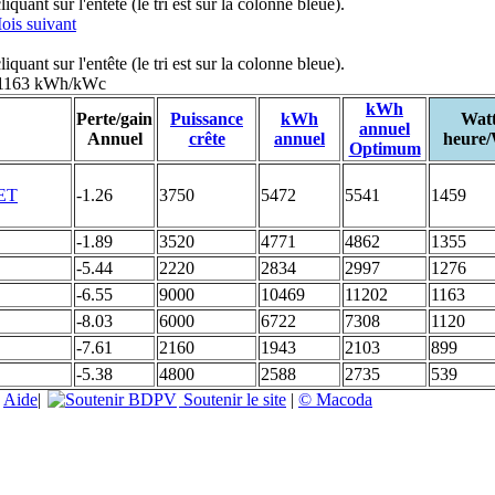
uant sur l'entête (le tri est sur la colonne bleue).
ois suivant
uant sur l'entête (le tri est sur la colonne bleue).
: 1163 kWh/kWc
kWh
Perte/gain
Puissance
kWh
Wat
annuel
Annuel
crête
annuel
heure
Optimum
-1.26
3750
5472
5541
1459
-1.89
3520
4771
4862
1355
-5.44
2220
2834
2997
1276
-6.55
9000
10469
11202
1163
-8.03
6000
6722
7308
1120
-7.61
2160
1943
2103
899
-5.38
4800
2588
2735
539
|
Aide
|
Soutenir le site
|
© Macoda