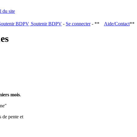
Soutenir BDPV
-
Se connecter
- **
Aide/Contact
**
ques
niers mois
.
ine"
s de pente et