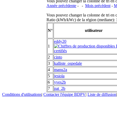
Vous pouvez changer la colonne de tri en cliq
Année précédente
- -
Mois précédent
-
M
Vous pouvez changer la colonne de tri en cliq
Ratio (kWh/kWc) de la région (mediane)
N°
utilisateur
eddy20
1
2
cinto
3
kalliste_ospedale
4
manu2a
5
jesiola
6
yves2b
7
pat_2b
Conditions d'utilisations
|
Contacter l'équipe BDPV
|
Liste de diffusion