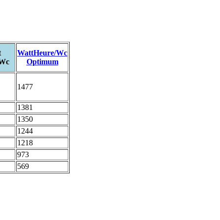
t
WattHeure/Wc
/Wc
Optimum
1477
1381
1350
1244
1218
973
569