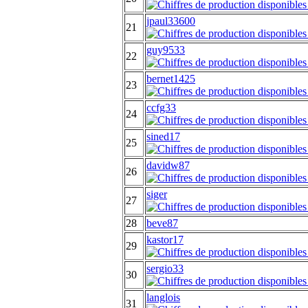
jpaul33600
21
guy9533
22
bernet1425
23
ccfg33
24
sined17
25
davidw87
26
siger
27
28
beve87
kastor17
29
sergio33
30
langlois
31