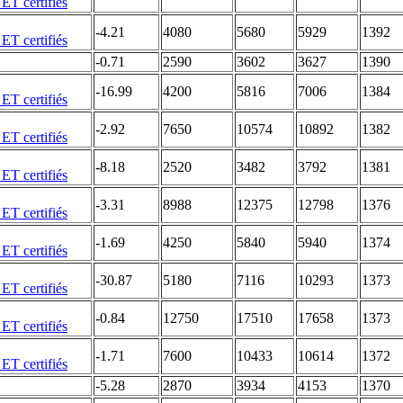
-4.21
4080
5680
5929
1392
-0.71
2590
3602
3627
1390
-16.99
4200
5816
7006
1384
-2.92
7650
10574
10892
1382
-8.18
2520
3482
3792
1381
-3.31
8988
12375
12798
1376
-1.69
4250
5840
5940
1374
-30.87
5180
7116
10293
1373
-0.84
12750
17510
17658
1373
-1.71
7600
10433
10614
1372
-5.28
2870
3934
4153
1370