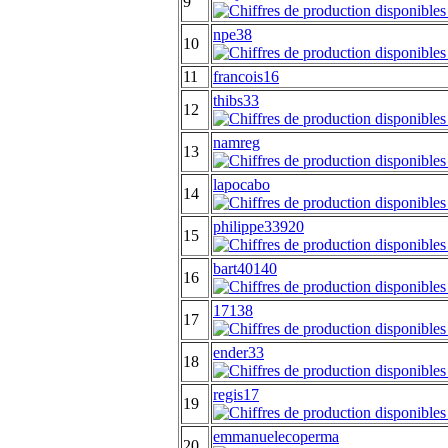
9
npe38
10
11
francois16
thibs33
12
namreg
13
lapocabo
14
philippe33920
15
bart40140
16
17138
17
ender33
18
regis17
19
emmanuelecoperma
20