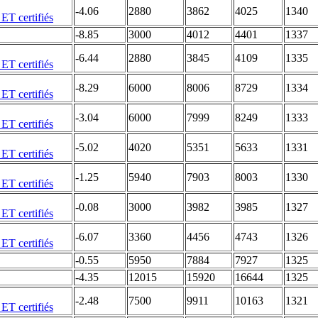
-4.06
2880
3862
4025
1340
-8.85
3000
4012
4401
1337
-6.44
2880
3845
4109
1335
-8.29
6000
8006
8729
1334
-3.04
6000
7999
8249
1333
-5.02
4020
5351
5633
1331
-1.25
5940
7903
8003
1330
-0.08
3000
3982
3985
1327
-6.07
3360
4456
4743
1326
-0.55
5950
7884
7927
1325
-4.35
12015
15920
16644
1325
-2.48
7500
9911
10163
1321