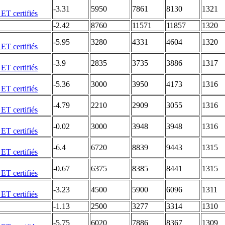
-3.31
5950
7861
8130
1321
-2.42
8760
11571
11857
1320
-5.95
3280
4331
4604
1320
-3.9
2835
3735
3886
1317
-5.36
3000
3950
4173
1316
-4.79
2210
2909
3055
1316
-0.02
3000
3948
3948
1316
-6.4
6720
8839
9443
1315
-0.67
6375
8385
8441
1315
-3.23
4500
5900
6096
1311
-1.13
2500
3277
3314
1310
-5.75
6020
7886
8367
1309