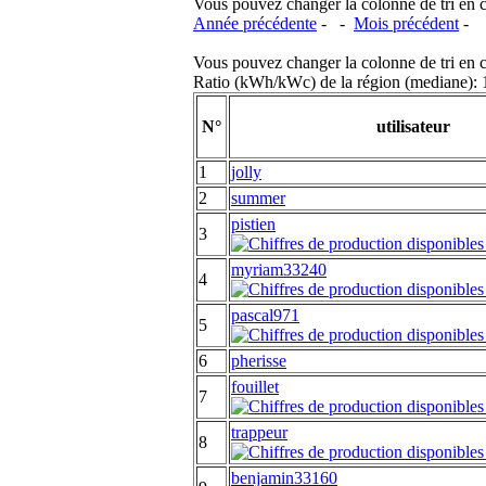
Vous pouvez changer la colonne de tri en cliq
Année précédente
- -
Mois précédent
-
Vous pouvez changer la colonne de tri en cliq
Ratio (kWh/kWc) de la région (mediane)
N°
utilisateur
1
jolly
2
summer
pistien
3
myriam33240
4
pascal971
5
6
pherisse
fouillet
7
trappeur
8
benjamin33160