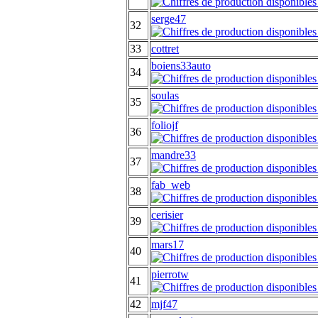
serge47
32
33
cottret
boiens33auto
34
soulas
35
foliojf
36
mandre33
37
fab_web
38
cerisier
39
mars17
40
pierrotw
41
42
mjf47