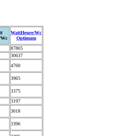
t
WattHeure/Wc
/Wc
Optimum
87865
30637
4760
3965
3375
3197
3018
3396