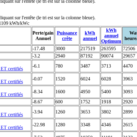
uant sur l'entête (le tri est sur la colonne bleue).
uant sur l'entête (le tri est sur la colonne bleue).
: 1109 kWh/kWc
kWh
Perte/gain
Puissance
kWh
Wat
annuel
Annuel
crête
annuel
heure
Optimum
-17.48
3000
217519
263595
72506
-3.2
2940
87192
90074
29657
-6.1
780
3487
3713
4470
-0.07
1520
6024
6028
3963
-8.34
1600
4950
5400
3093
-8.67
600
1752
1918
2920
-3.94
1260
3653
3802
2899
-22.98
1280
3348
4346
2615