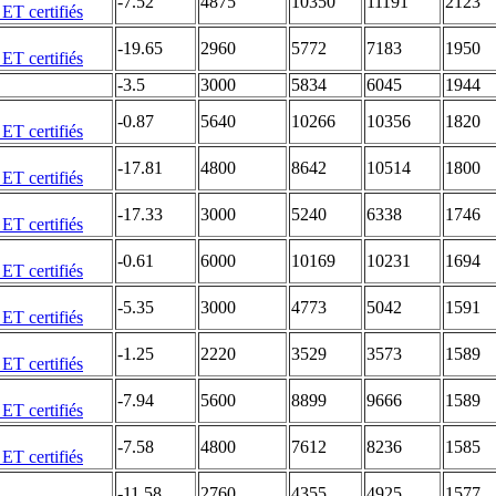
-7.52
4875
10350
11191
2123
-19.65
2960
5772
7183
1950
-3.5
3000
5834
6045
1944
-0.87
5640
10266
10356
1820
-17.81
4800
8642
10514
1800
-17.33
3000
5240
6338
1746
-0.61
6000
10169
10231
1694
-5.35
3000
4773
5042
1591
-1.25
2220
3529
3573
1589
-7.94
5600
8899
9666
1589
-7.58
4800
7612
8236
1585
-11.58
2760
4355
4925
1577