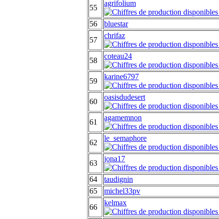
agrifolium
55
56
bluestar
chrifaz
57
coteau24
58
karine6797
59
oasisdudesert
60
agamemnon
61
le_semaphore
62
jona17
63
64
taudignin
65
michel33pv
kelmax
66