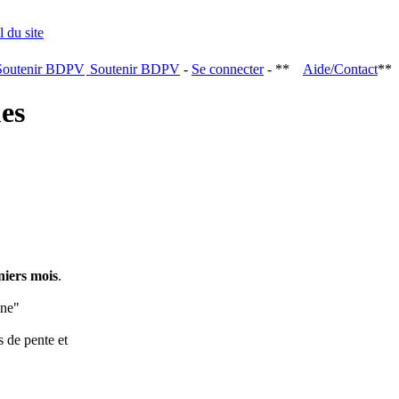
Soutenir BDPV
-
Se connecter
- **
Aide/Contact
**
ques
niers mois
.
ine"
s de pente et