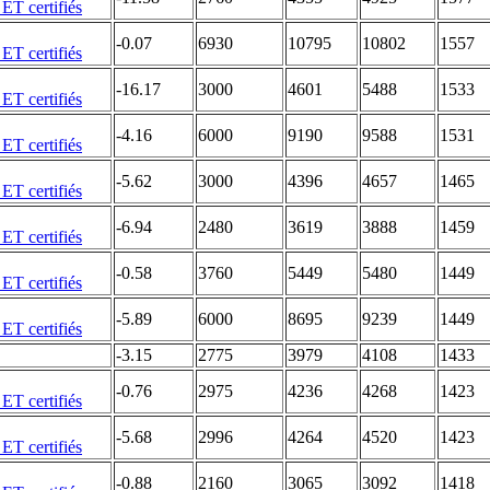
-0.07
6930
10795
10802
1557
-16.17
3000
4601
5488
1533
-4.16
6000
9190
9588
1531
-5.62
3000
4396
4657
1465
-6.94
2480
3619
3888
1459
-0.58
3760
5449
5480
1449
-5.89
6000
8695
9239
1449
-3.15
2775
3979
4108
1433
-0.76
2975
4236
4268
1423
-5.68
2996
4264
4520
1423
-0.88
2160
3065
3092
1418