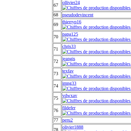
ollivier24
67
68
pseudodevincent
thierryp16
69
papa125
70
chris33
71
jeangis
72
texfav
73
imng33
74
vdwxav
75
fildefer
76
77
peru2
olivier1888
78