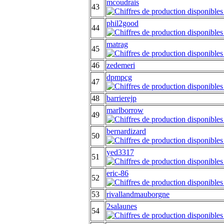
mcoudrais
43
phil2good
44
matrag
45
46
zedemeri
dpmpcg
47
48
barrierejp
marlborrow
49
bernardizard
50
yed3317
51
eric-86
52
53
rivallandmauborgne
2salaunes
54