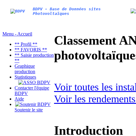
BDPV - Base de Données sites
Photovoltaïques
Menu - Accueil
Classement AN
** Profil **
** FAVORIS **
photovoltaïq
** Saisie production
**
Graphique
production
Statistiques
Voir toutes les inst
Contacter l'équipe
BDPV
Voir les rendements
Aide
Soutenir le site
Introduction