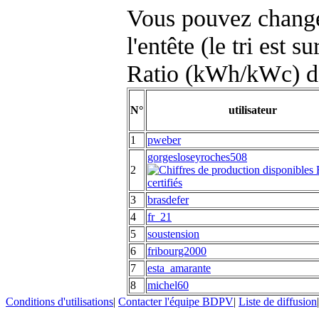
Vous pouvez changer
l'entête (le tri est s
Ratio (kWh/kWc) d
N°
utilisateur
1
pweber
gorgesloseyroches508
2
3
brasdefer
4
fr_21
5
soustension
6
fribourg2000
7
esta_amarante
8
michel60
Conditions d'utilisations
|
Contacter l'équipe BDPV
|
Liste de diffusion