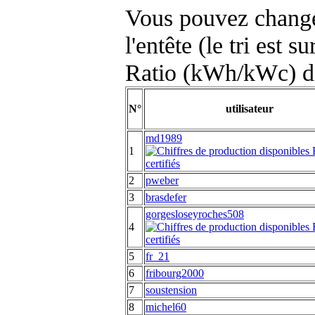
Vous pouvez changer
l'entête (le tri est s
Ratio (kWh/kWc) d
N°
utilisateur
md1989
1
2
pweber
3
brasdefer
gorgesloseyroches508
4
5
fr_21
6
fribourg2000
7
soustension
8
michel60