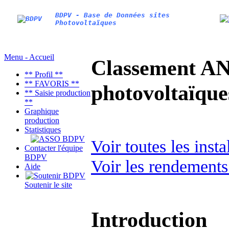
BDPV - Base de Données sites
Photovoltaïques
Menu - Accueil
Classement AN
** Profil **
** FAVORIS **
photovoltaïq
** Saisie production
**
Graphique
production
Statistiques
Voir toutes les inst
Contacter l'équipe
BDPV
Voir les rendements
Aide
Soutenir le site
Introduction