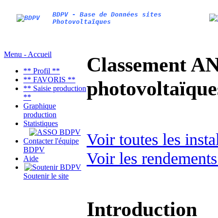
BDPV - Base de Données sites
Photovoltaïques
Menu - Accueil
Classement AN
** Profil **
** FAVORIS **
photovoltaïq
** Saisie production
**
Graphique
production
Statistiques
Voir toutes les inst
Contacter l'équipe
BDPV
Voir les rendements
Aide
Soutenir le site
Introduction