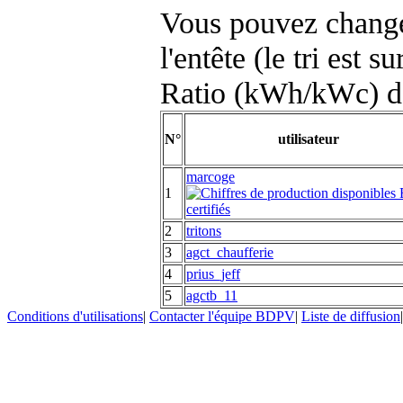
Vous pouvez changer
l'entête (le tri est s
Ratio (kWh/kWc) d
N°
utilisateur
marcoge
1
2
tritons
3
agct_chaufferie
4
prius_jeff
5
agctb_11
Conditions d'utilisations
|
Contacter l'équipe BDPV
|
Liste de diffusion