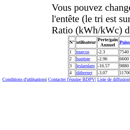
Vous pouvez changer
l'entête (le tri est s
Ratio (kWh/kWc) d
Perte/gain
N°
utilisateur
Puiss
Annuel
1
marcus
-2.3
7540
2
baptiste
-2.96
6600
3
leslamlam
-16.57
9880
4
dithernet
-3.07
1170
Conditions d'utilisations
|
Contacter l'équipe BDPV
|
Liste de diffusion