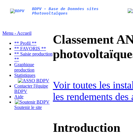
BDPV - Base de Données sites
Photovoltaïques
Menu - Accueil
Classement AN
** Profil **
** FAVORIS **
photovoltaïq
** Saisie production
**
Graphique
production
Statistiques
Voir toutes les inst
Contacter l'équipe
BDPV
les rendements des 
Aide
Soutenir le site
Introduction