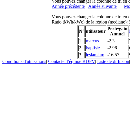
Vous pouvez changer la colonne de tri en cliq
Année précédente
-
Année suivante
-
Moi
Vous pouvez changer la colonne de tri en cliq
Ratio (kWh/kWc) de la région (mediane)
Perte/gain
N°
utilisateur
Annuel
1
marcus
-2.3
2
baptiste
-2.96
3
leslamlam
-16.57
Conditions d'utilisations
|
Contacter l'équipe BDPV
|
Liste de diffusion