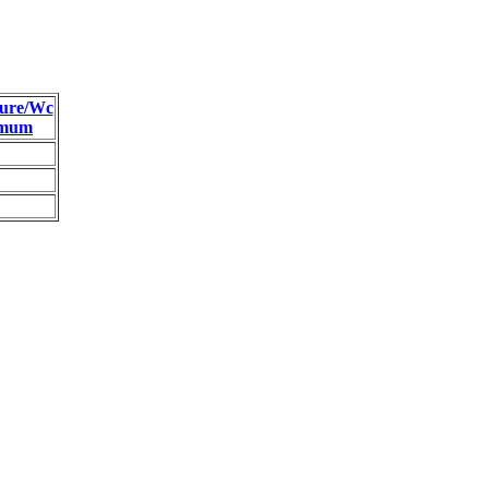
ure/Wc
imum