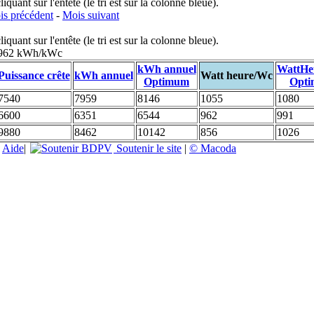
uant sur l'entête (le tri est sur la colonne bleue).
s précédent
-
Mois suivant
uant sur l'entête (le tri est sur la colonne bleue).
: 962 kWh/kWc
kWh annuel
WattHe
Puissance crête
kWh annuel
Watt heure/Wc
Optimum
Opt
7540
7959
8146
1055
1080
6600
6351
6544
962
991
9880
8462
10142
856
1026
|
Aide
|
Soutenir le site
|
© Macoda