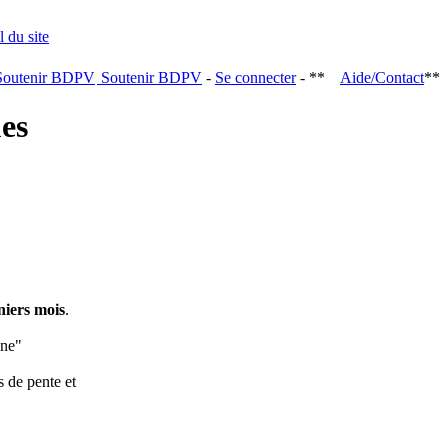
Soutenir BDPV
-
Se connecter
- **
Aide/Contact
**
ques
niers mois
.
ine"
s de pente et