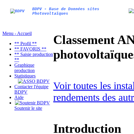
BDPV - Base de Données sites
Photovoltaïques
Menu - Accueil
Classement AN
** Profil **
** FAVORIS **
photovoltaïq
** Saisie production
**
Graphique
production
Statistiques
Voir toutes les inst
Contacter l'équipe
BDPV
rendements des autr
Aide
Soutenir le site
Introduction