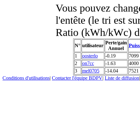
Vous pouvez changer
l'entête (le tri est s
Ratio (kWh/kWc) d
Perte/gain
N°
utilisateur
Puiss
Annuel
1
oosterlo
-0.19
7099
2
on7cc
-1.63
4000
3
mel0705
-14.04
7521
Conditions d'utilisations
|
Contacter l'équipe BDPV
|
Liste de diffusion