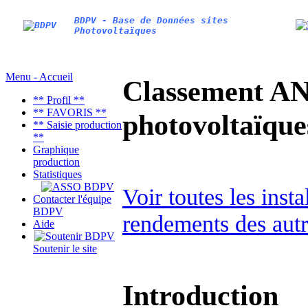
BDPV - Base de Données sites
Photovoltaïques
Menu - Accueil
Classement AN
** Profil **
** FAVORIS **
photovoltaïq
** Saisie production
**
Graphique
production
Statistiques
Voir toutes les inst
Contacter l'équipe
BDPV
rendements des autr
Aide
Soutenir le site
Introduction