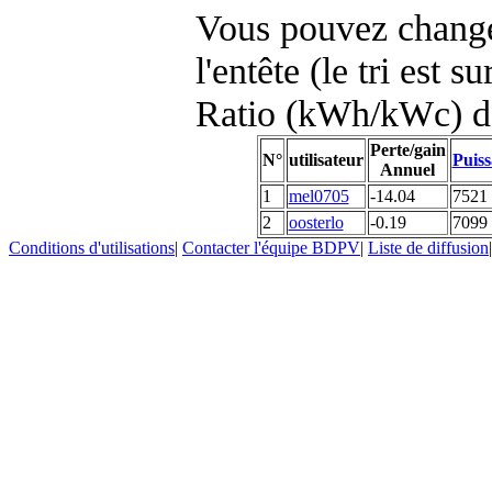
Vous pouvez changer
l'entête (le tri est s
Ratio (kWh/kWc) d
Perte/gain
N°
utilisateur
Puiss
Annuel
1
mel0705
-14.04
7521
2
oosterlo
-0.19
7099
Conditions d'utilisations
|
Contacter l'équipe BDPV
|
Liste de diffusion