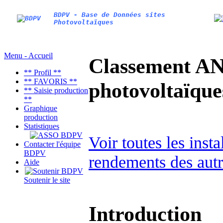
BDPV - Base de Données sites
Photovoltaïques
Menu - Accueil
Classement AN
** Profil **
** FAVORIS **
photovoltaïq
** Saisie production
**
Graphique
production
Statistiques
Voir toutes les inst
Contacter l'équipe
BDPV
rendements des autr
Aide
Soutenir le site
Introduction