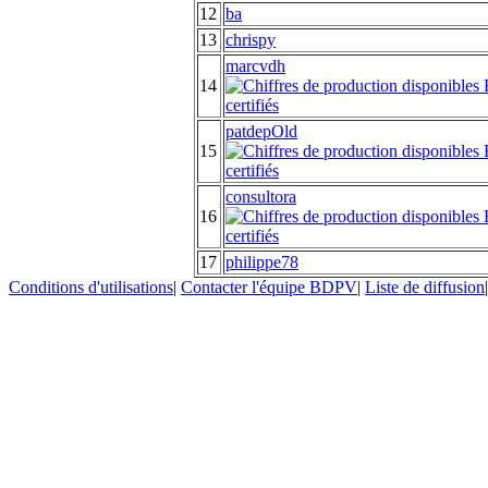
12
ba
13
chrispy
marcvdh
14
patdepOld
15
consultora
16
17
philippe78
Conditions d'utilisations
|
Contacter l'équipe BDPV
|
Liste de diffusion