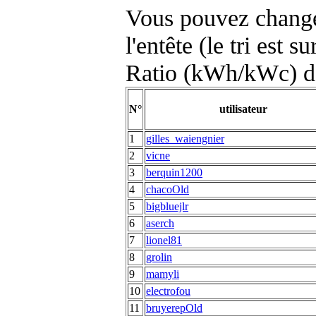
Vous pouvez changer
l'entête (le tri est s
Ratio (kWh/kWc) d
N°
utilisateur
1
gilles_waiengnier
2
vicne
3
berquin1200
4
chacoOld
5
bigbluejlr
6
aserch
7
lionel81
8
grolin
9
mamyli
10
electrofou
11
bruyerepOld