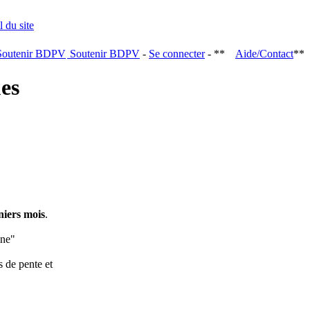
Soutenir BDPV
-
Se connecter
- **
Aide/Contact
**
ques
niers mois
.
ine"
s de pente et