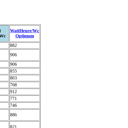
t
WattHeure/Wc
/Wc
Optimum
882
906
906
855
803
768
912
771
746
886
821