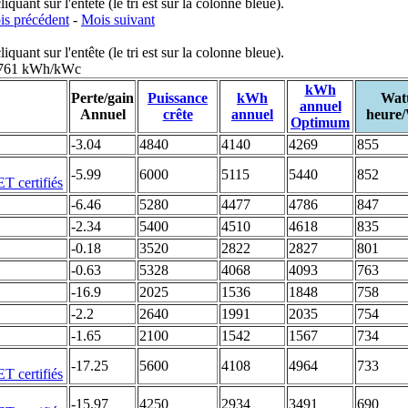
uant sur l'entête (le tri est sur la colonne bleue).
s précédent
-
Mois suivant
uant sur l'entête (le tri est sur la colonne bleue).
: 761 kWh/kWc
kWh
Perte/gain
Puissance
kWh
Wat
annuel
Annuel
crête
annuel
heure
Optimum
-3.04
4840
4140
4269
855
-5.99
6000
5115
5440
852
-6.46
5280
4477
4786
847
-2.34
5400
4510
4618
835
-0.18
3520
2822
2827
801
-0.63
5328
4068
4093
763
-16.9
2025
1536
1848
758
-2.2
2640
1991
2035
754
-1.65
2100
1542
1567
734
-17.25
5600
4108
4964
733
-15.97
4250
2934
3491
690