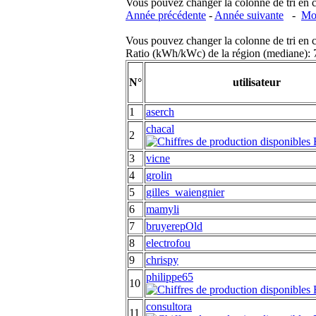
Vous pouvez changer la colonne de tri en cliq
Année précédente
-
Année suivante
-
Moi
Vous pouvez changer la colonne de tri en cliq
Ratio (kWh/kWc) de la région (mediane)
N°
utilisateur
1
aserch
chacal
2
3
vicne
4
grolin
5
gilles_waiengnier
6
mamyli
7
bruyerepOld
8
electrofou
9
chrispy
philippe65
10
consultora
11