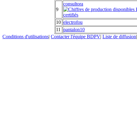
consultora
9
10
electrofou
11
pantalon10
Conditions d'utilisations
|
Contacter l'équipe BDPV
|
Liste de diffusion