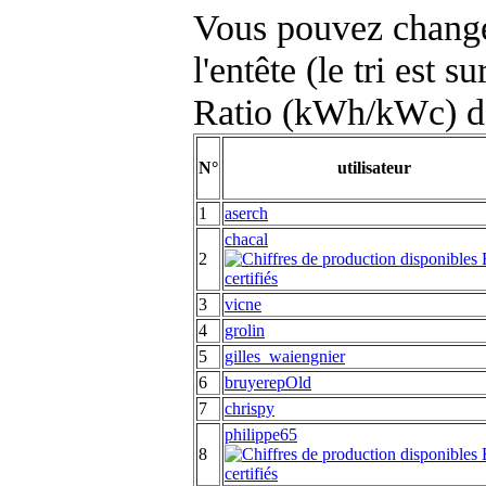
Vous pouvez changer
l'entête (le tri est s
Ratio (kWh/kWc) d
N°
utilisateur
1
aserch
chacal
2
3
vicne
4
grolin
5
gilles_waiengnier
6
bruyerepOld
7
chrispy
philippe65
8