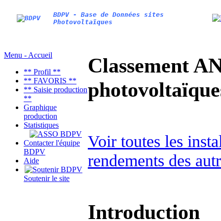
BDPV - Base de Données sites
Photovoltaïques
Menu - Accueil
Classement AN
** Profil **
** FAVORIS **
photovoltaïq
** Saisie production
**
Graphique
production
Statistiques
Voir toutes les inst
Contacter l'équipe
BDPV
rendements des autr
Aide
Soutenir le site
Introduction