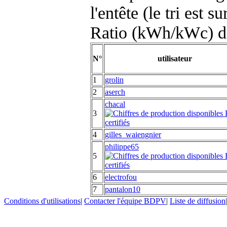
l'entête (le tri est s
Ratio (kWh/kWc) d
N°
utilisateur
1
grolin
2
aserch
chacal
3
4
gilles_waiengnier
philippe65
5
6
electrofou
7
pantalon10
Conditions d'utilisations
|
Contacter l'équipe BDPV
|
Liste de diffusion