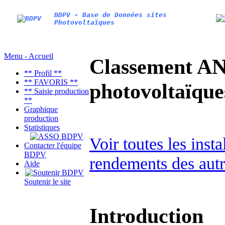
BDPV - Base de Données sites
Photovoltaïques
Menu - Accueil
Classement AN
** Profil **
** FAVORIS **
photovoltaïq
** Saisie production
**
Graphique
production
Statistiques
Voir toutes les inst
Contacter l'équipe
BDPV
rendements des autr
Aide
Soutenir le site
Introduction