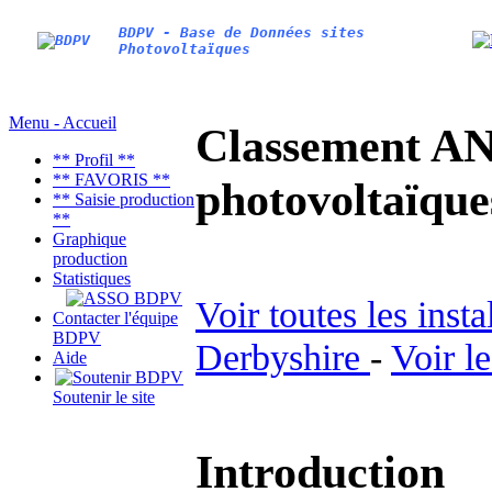
BDPV - Base de Données sites
Photovoltaïques
Menu - Accueil
Classement AN
** Profil **
** FAVORIS **
photovoltaïq
** Saisie production
**
Graphique
production
Statistiques
Voir toutes les inst
Contacter l'équipe
BDPV
Derbyshire
-
Voir l
Aide
Soutenir le site
Introduction