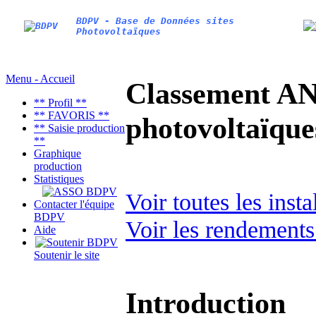
BDPV - Base de Données sites
Photovoltaïques
Menu - Accueil
Classement AN
** Profil **
** FAVORIS **
photovoltaïq
** Saisie production
**
Graphique
production
Statistiques
Voir toutes les ins
Contacter l'équipe
BDPV
Voir les rendements
Aide
Soutenir le site
Introduction